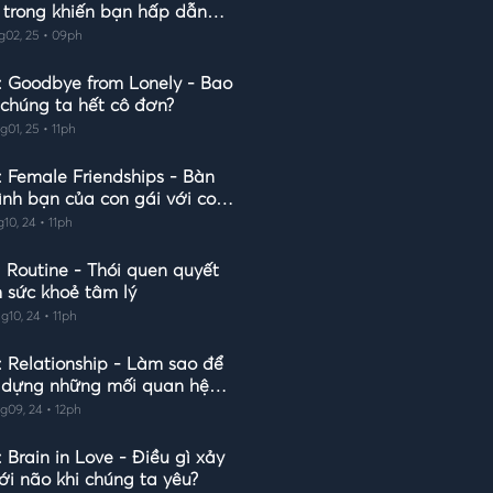
 trong khiến bạn hấp dẫn
g02, 25 • 09ph
: Goodbye from Lonely - Bao
 chúng ta hết cô đơn?
g01, 25 • 11ph
: Female Friendships - Bàn
tình bạn của con gái với con
g10, 24 • 11ph
: Routine - Thói quen quyết
h sức khoẻ tâm lý
g10, 24 • 11ph
: Relationship - Làm sao để
 dựng những mối quan hệ
g09, 24 • 12ph
 Brain in Love - Điều gì xảy
ới não khi chúng ta yêu?