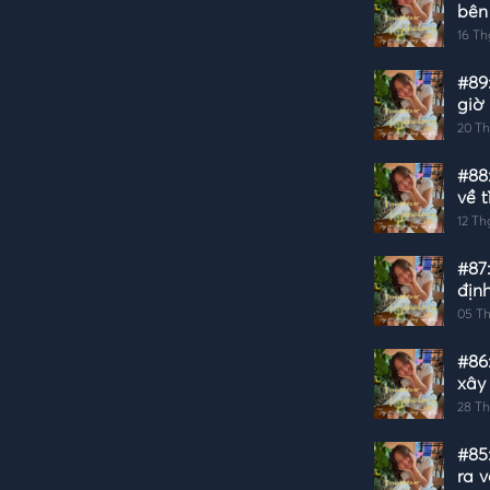
bên
hơn
16 Th
#89
giờ
20 Th
#88
về 
gái
12 Th
#87
địn
05 Th
#86
xây
tốt?
28 Th
#85:
ra v