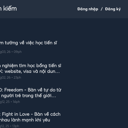
m kiếm
Đăng nhập
/
Đăng ký
m tưởng về việc học tiến sĩ
g03, 26 • 09ph
h nghiệm tìm học bổng tiến sĩ
K: website, visa và nội dung
ơng trình PhD
g02, 26 • 23ph
0: Freedom - Bàn về tự do từ
người trẻ trong thế giới
 đại
g12, 25 • 14ph
: Fight in Love - Bàn về cách
 nhau lành mạnh khi yêu
g12, 25 • 13ph