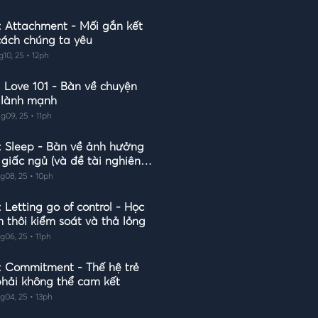
: Attachment - Mối gắn kết
cách chúng ta yêu
g10, 25 • 12ph
: Love 101 - Bàn về chuyện
 lành mạnh
g09, 25 • 11ph
: Sleep - Bàn về ảnh hưởng
 giấc ngủ (và đề tài nghiên
tiến sĩ của mình)
g08, 25 • 10ph
 Letting go of control - Học
h thôi kiểm soát và thả lỏng
g06, 25 • 11ph
: Commitment - Thế hệ trẻ
phải không thể cam kết
g04, 25 • 13ph