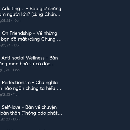
: Adulting… - Bao giờ chúng
làm người lớn? (cùng Chúng
ai cũng cần những dịu dàng)
g01, 24 • 10ph
: On Friendship - Về những
h bạn đã mất (cùng Chúng ta
cũng cần những dịu dàng)
g01, 24 • 13ph
 Anti-social Wellness - Bàn
lãng mạn hoá sự cô độc
ng Chúng ta ai cũng cần
g01, 24 • 13ph
ng dịu dàng)
: Perfectionism - Chủ nghĩa
n hảo ngăn chúng ta hiểu về
 yêu vô điều kiện?
g12, 23 • 11ph
 Self-love - Bàn về chuyện
 bản thân (Thông báo phát
h sách mới)
g12, 23 • 13ph