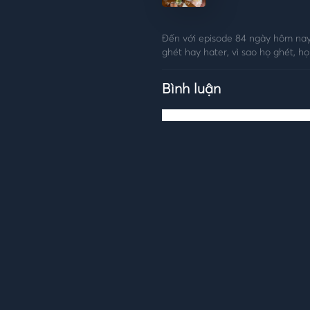
Đến với episode 84 ngày hôm nay
ghét hay hater, vì sao họ ghét, h
Bình luận