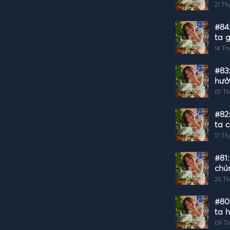
21 Th
#84
ta 
14 Th
#83
hưở
07 Th
#82
ta c
17 Th
#81:
chú
25 Th
#80
ta 
09 Th