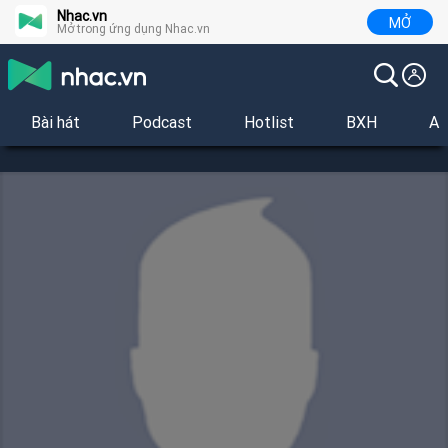
Nhac.vn
MỞ
Mở trong ứng dụng Nhac.vn
Bài hát
Podcast
Hotlist
BXH
Al