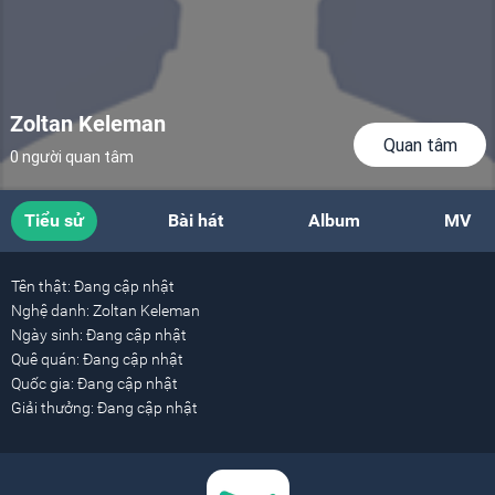
Zoltan Keleman
Quan tâm
0 người quan tâm
Tiểu sử
Bài hát
Album
MV
Tên thật:
Đang cập nhật
Nghệ danh:
Zoltan Keleman
Ngày sinh:
Đang cập nhật
Quê quán:
Đang cập nhật
Quốc gia:
Đang cập nhật
Giải thưởng:
Đang cập nhật