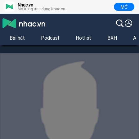
Nhac.vn
MỞ
Mở trong ứng dụng Nhac.vn
Bài hát
Podcast
Hotlist
BXH
Al