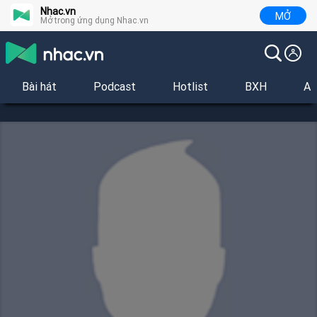
Nhac.vn
MỞ
Mở trong ứng dụng Nhac.vn
Bài hát
Podcast
Hotlist
BXH
Al