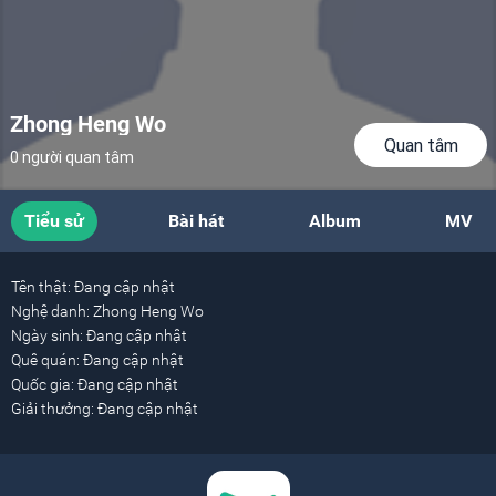
Zhong Heng Wo
Quan tâm
0 người quan tâm
Tiểu sử
Bài hát
Album
MV
Tên thật:
Đang cập nhật
Nghệ danh:
Zhong Heng Wo
Ngày sinh:
Đang cập nhật
Quê quán:
Đang cập nhật
Quốc gia:
Đang cập nhật
Giải thưởng:
Đang cập nhật