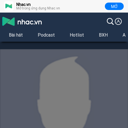
Nhac.vn
MỞ
Mở trong ứng dụng Nhac.vn
Bài hát
Podcast
Hotlist
BXH
Al