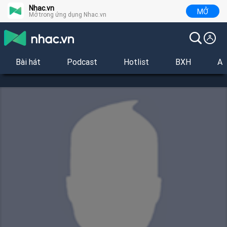
Nhac.vn
MỞ
Mở trong ứng dụng Nhac.vn
Bài hát
Podcast
Hotlist
BXH
Al