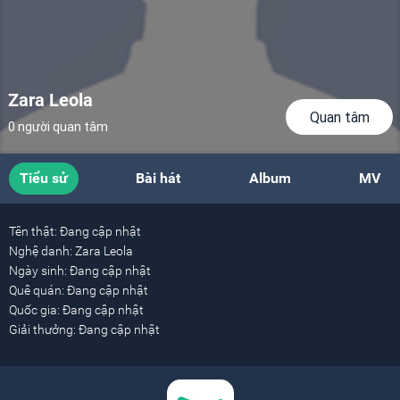
Zara Leola
Quan tâm
0 người quan tâm
Tiểu sử
Bài hát
Album
MV
Tên thật:
Đang cập nhật
Nghệ danh:
Zara Leola
Ngày sinh:
Đang cập nhật
Quê quán:
Đang cập nhật
Quốc gia:
Đang cập nhật
Giải thưởng:
Đang cập nhật