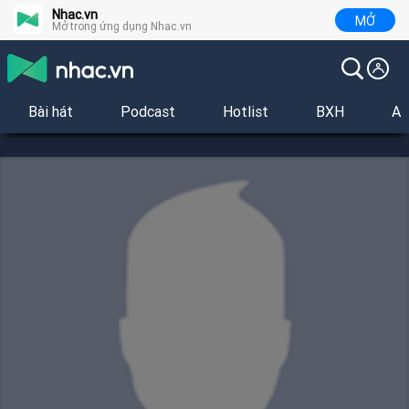
Nhac.vn
MỞ
Mở trong ứng dụng Nhac.vn
Bài hát
Podcast
Hotlist
BXH
Al