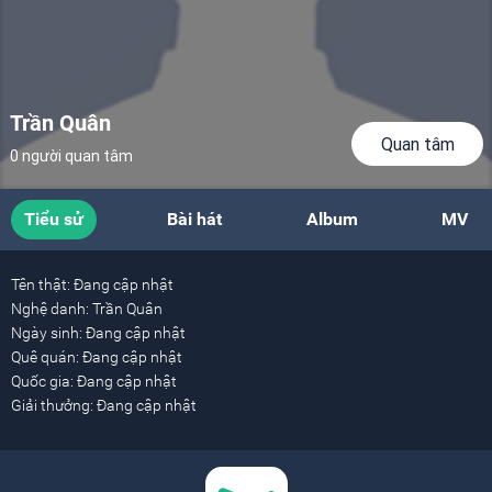
Trần Quân
Quan tâm
0 người quan tâm
Tiểu sử
Bài hát
Album
MV
Tên thật:
Đang cập nhật
Nghệ danh:
Trần Quân
Ngày sinh:
Đang cập nhật
Quê quán:
Đang cập nhật
Quốc gia:
Đang cập nhật
Giải thưởng:
Đang cập nhật