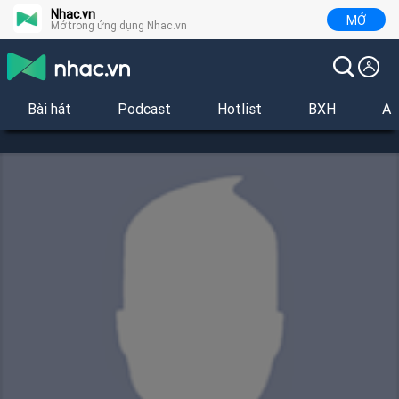
Nhac.vn
MỞ
Mở trong ứng dụng Nhac.vn
Bài hát
Podcast
Hotlist
BXH
Al