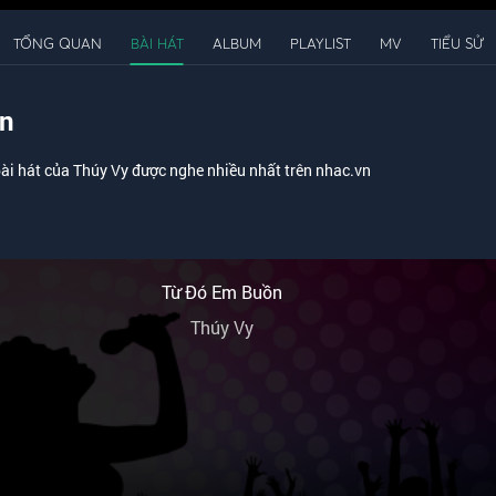
TỔNG QUAN
BÀI HÁT
ALBUM
PLAYLIST
MV
TIỂU SỬ
ện
ài hát của Thúy Vy được nghe nhiều nhất trên nhac.vn
Từ Đó Em Buồn
Thúy Vy