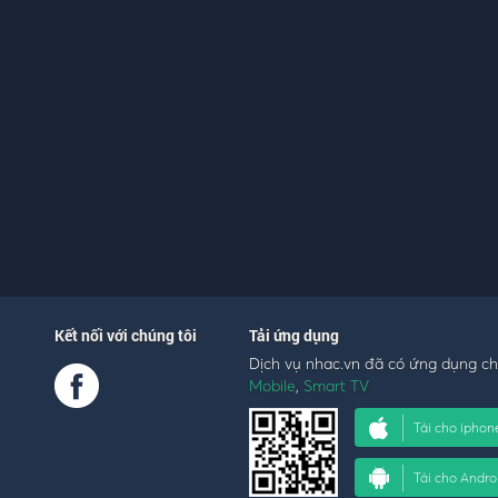
êm.
n thật buồn
ẽ bàng
 em buồn.
Kết nối với chúng tôi
Tải ứng dụng
Dịch vụ nhac.vn đã có ứng dụng c
Mobile
,
Smart TV
Tải cho iphon
Tải cho Andro