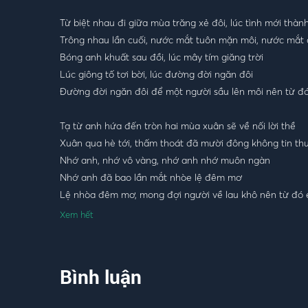
08
Đính Ước
-
,
Lương Mạnh Hùng
Thúy Vy
Từ biệt nhau đi giữa mùa trăng xẻ đôi, lúc tình mới thành
Trông nhau lần cuối, nước mắt tuôn mặn môi, nước mắt c
Bóng anh khuất sau đồi, lúc mây tím giăng trời
Lúc giông tố tơi bời, lúc đường đời ngăn đôi
Đường đời ngăn đôi để một người sầu lên môi nên từ đ
Tạ từ anh hứa đến tròn hai mùa xuân sẽ về nối lời thề
Xuân qua hè tới, thấm thoát đã mười đông không tin th
Nhớ anh, nhớ vô vàng, nhớ anh nhớ muôn ngàn
Nhớ anh đã bao lần mắt nhòe lệ đêm mơ
Lệ nhòa đêm mơ, mong đợi người về lau khô nên từ đó
Xem hết
[ĐK:]
Từ đó đâu còn nữa, đêm hẹn xưa tha thiết gọi tên nhau
Từ đó đâu còn nữa, trăng ngày xưa lưu luyến soi đôi đầ
Bình luận
Gương xưa còn đó nhưng bóng hình nào thấy đâu
Áo xưa còn đó nhưng mùi hương phai nhạt rồi