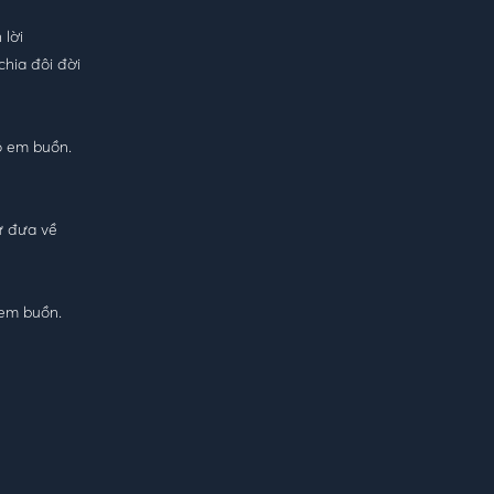
 lời
hia đôi đời
ó em buồn.
ư đưa về
 em buồn.
u