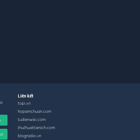
Liên kết
ho
topi.vn
hopamchuan.com
tudienwiki.com
e
thuthuattienich.com
id
blogradio.vn