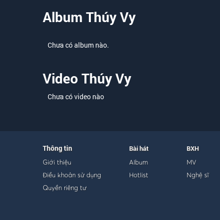
Từ đó nghe trong lòng, nghe trong lòng mưa gió từng đ
Album Thúy Vy
Vào một đêm sương có người trai hồi hương, báo một ti
Tin anh gục chết giữa lúc băng rừng sâu cho tơ duyên b
Chưa có album nào.
Phút giây cuối trong đời vẫn không nói nên lời
Vẫn xa cách phương trời, uất hờn nghẹn tim côi
Video Thúy Vy
Một đời ngăn đôi nhưng tình đầu làm sao vơi nên từ đó
Chưa có video nào
Thông tin
Bài hát
BXH
Giới thiệu
Album
MV
Điều khoản sử dụng
Hotlist
Nghệ sĩ
Quyền riêng tư