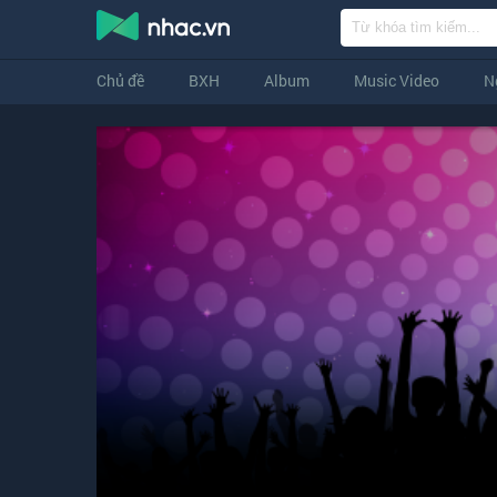
Chủ đề
BXH
Album
Music Video
N