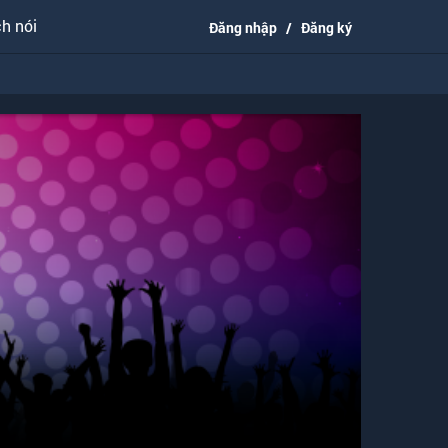
h nói
Đăng nhập
/
Đăng ký