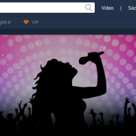
Video
|
Sác
ghệ sĩ
VIP