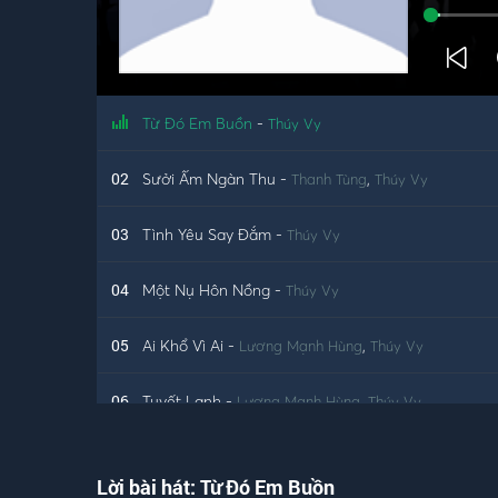
Từ Đó Em Buồn
-
Thúy Vy
02
Sưởi Ấm Ngàn Thu
-
,
Thanh Tùng
Thúy Vy
03
Tình Yêu Say Đắm
-
Thúy Vy
04
Một Nụ Hôn Nồng
-
Thúy Vy
05
Ai Khổ Vì Ai
-
,
Lương Mạnh Hùng
Thúy Vy
06
Tuyết Lạnh
-
,
Lương Mạnh Hùng
Thúy Vy
07
Đường Tình Đôi Ngã
-
,
Lương Mạnh Hùng
Thúy Vy
Lời bài hát: Từ Đó Em Buồn