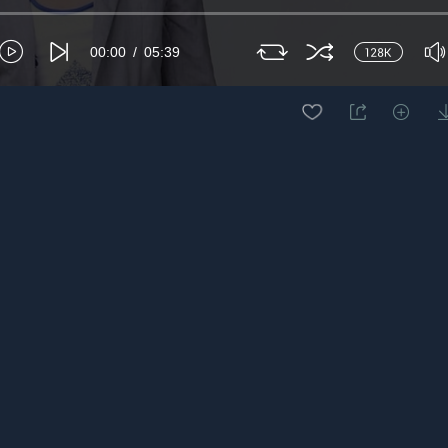
00:00
05:39