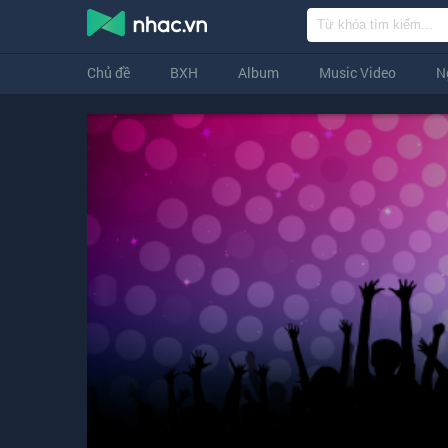
Chủ đề
BXH
Album
Music Video
N