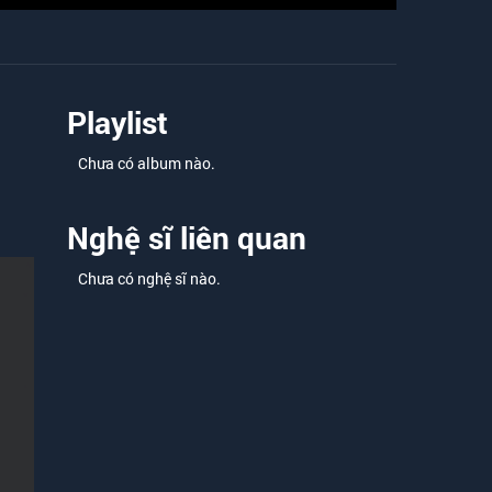
Playlist
Chưa có album nào.
Nghệ sĩ liên quan
Chưa có nghệ sĩ nào.