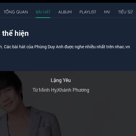
TỔNG QUAN
BÀI HÁT
ALBUM
PLAYLIST
MV
TIỂU SỬ
 thể hiện
. Các bài hát của Phùng Duy Anh được nghe nhiều nhất trên nhac.vn
Lặng Yêu
Từ Minh Hy,Khánh Phương