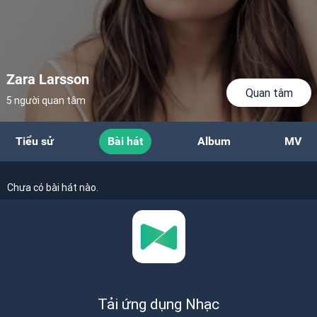
Zara Larsson
Quan tâm
5 người quan tâm
Tiểu sử
Bài hát
Album
MV
Chưa có bài hát nào.
Tải ứng dụng Nhạc