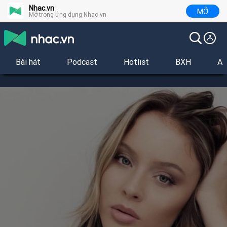
Nhac.vn
MỞ
Mở trong ứng dụng Nhac.vn
Bài hát
Podcast
Hotlist
BXH
Al