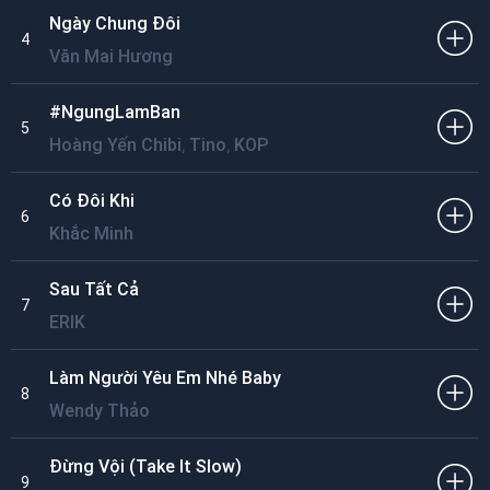
Ngày Chung Đôi
4
Văn Mai Hương
#NgungLamBan
5
,
,
Hoàng Yến Chibi
Tino
KOP
Có Đôi Khi
6
Khắc Minh
Sau Tất Cả
7
ERIK
Làm Người Yêu Em Nhé Baby
8
Wendy Thảo
Đừng Vội (Take It Slow)
9