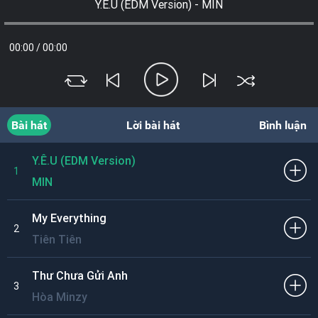
Y.Ê.U (EDM Version) - MIN
00:00
/
00:00
Bài hát
Lời bài hát
Bình luận
Y.Ê.U (EDM Version)
1
MIN
My Everything
2
Tiên Tiên
Thư Chưa Gửi Anh
3
Hòa Minzy