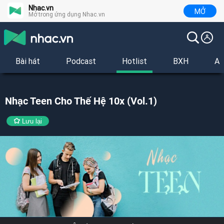
Nhac.vn
MỞ
Mở trong ứng dụng Nhac.vn
Bài hát
Podcast
Hotlist
BXH
Al
Nhạc Teen Cho Thế Hệ 10x (Vol.1)
Lưu lại