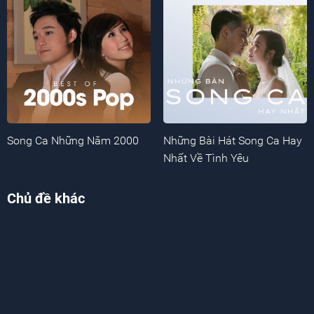
Song Ca Những Năm 2000
Những Bài Hát Song Ca Hay
Nhất Về Tình Yêu
Chủ đề khác