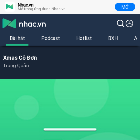
Nhac.vn
MỞ
Mở trong ứng dụng Nhac.vn
Bài hát
Podcast
Hotlist
BXH
Al
Xmas Cô Đơn
Trung Quân