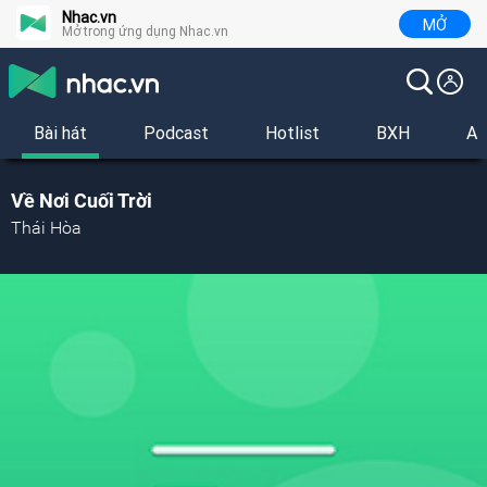
Nhac.vn
MỞ
Mở trong ứng dụng Nhac.vn
Bài hát
Podcast
Hotlist
BXH
Al
Về Nơi Cuối Trời
Thái Hòa