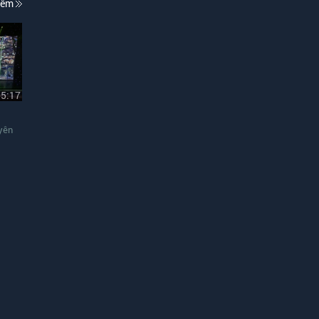
hêm
05:17
yên