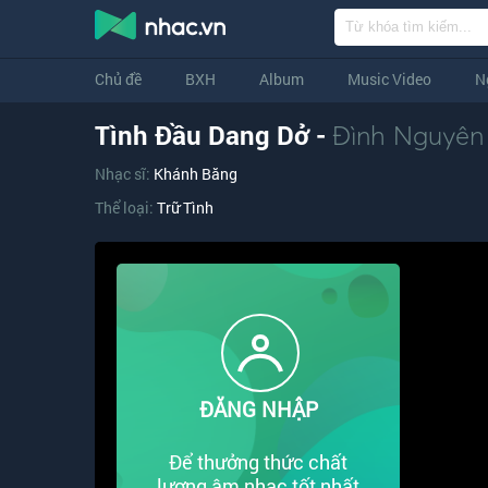
Chủ đề
BXH
Album
Music Video
N
Tình Đầu Dang Dở -
Đình Nguyên
Nhạc sĩ:
Khánh Băng
Thể loại:
Trữ Tình
ĐĂNG NHẬP
Để thưởng thức chất
lượng âm nhạc tốt nhất