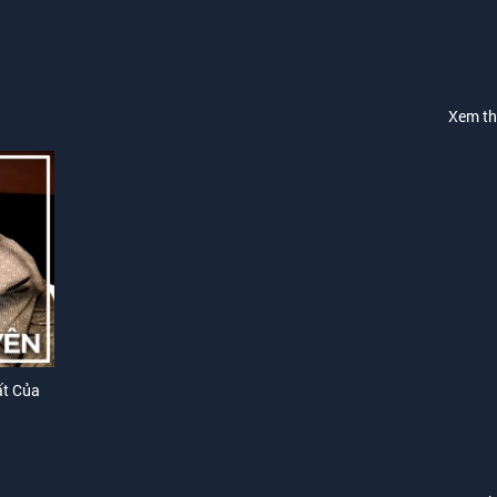
Xem t
ất Của