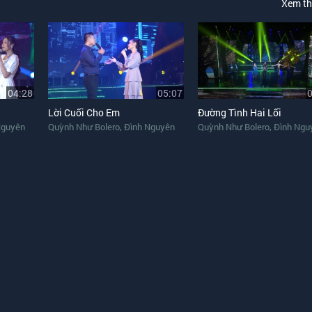
Xem t
04:28
05:07
Lời Cuối Cho Em
Đường Tình Hai Lối
,
,
Nguyên
Quỳnh Như Bolero
Đình Nguyên
Quỳnh Như Bolero
Đình Ngu