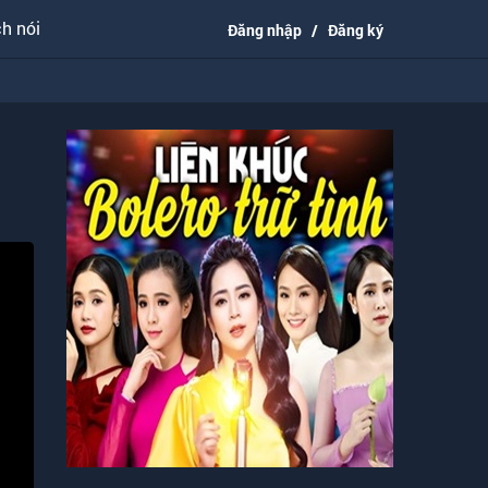
h nói
Đăng nhập
/
Đăng ký