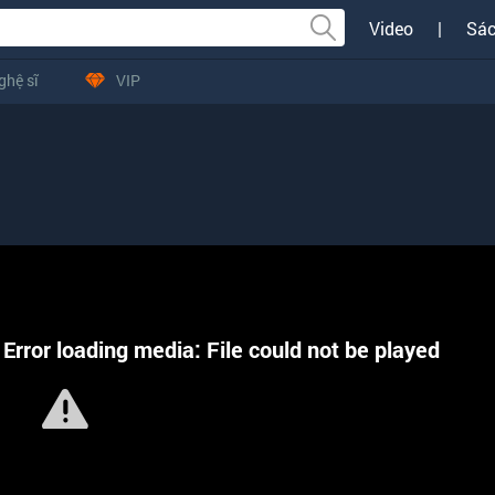
Video
|
Sác
ghệ sĩ
VIP
Error loading media: File could not be played