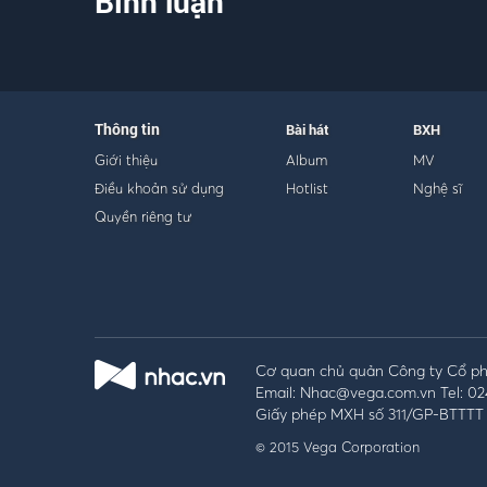
Bình luận
Thông tin
Bài hát
BXH
Giới thiệu
Album
MV
Điều khoản sử dụng
Hotlist
Nghệ sĩ
Quyền riêng tư
Cơ quan chủ quản Công ty Cổ phầ
Email: Nhac@vega.com.vn Tel: 02
Giấy phép MXH số 311/GP-BTTTT 
© 2015 Vega Corporation