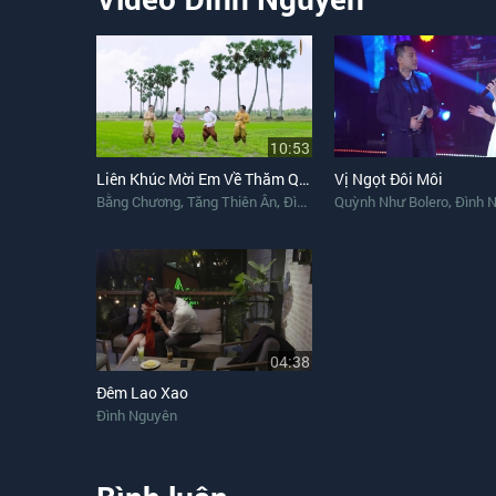
10:53
Liên Khúc Mời Em Về Thăm Quê Anh (Liên Khúc Thái Remix)
Vị Ngọt Đôi Môi
,
,
,
,
Bằng Chương
Tăng Thiên Ân
Đình Nguyên
Quỳnh Như Bolero
Puol Lê
Đình 
04:38
Đêm Lao Xao
Đình Nguyên