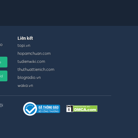
Liên kết
ho
topi.vn
hopamchuan.com
tudienwiki.com
e
thuthuattienich.com
id
blogradio.vn
waka.vn
ội