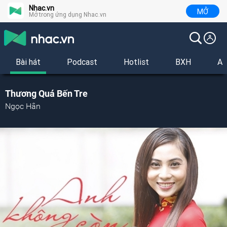
Nhac.vn
MỞ
Mở trong ứng dụng Nhac.vn
Bài hát
Podcast
Hotlist
BXH
Al
Thương Quá Bến Tre
Ngọc Hân