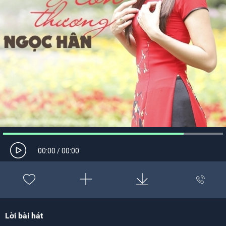
00:00
/
00:00
Lời bài hát