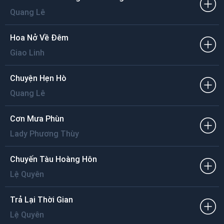
Cho cuộc đời tình yêu mãi mãi thanh xuân
Với nhau đã hẹn ai ơi xin nhớ về
Quang Lê
Tháng duyên mà trẩy hội ai xin nhớ về
Hoa Nở Về Đêm
Giao Linh
Chuyện Hẹn Hò
Quang Lê
Cơn Mưa Phùn
Lady Phương Thùy
Chuyến Tàu Hoàng Hôn
Lệ Quyên
Trả Lại Thời Gian
Lệ Quyên