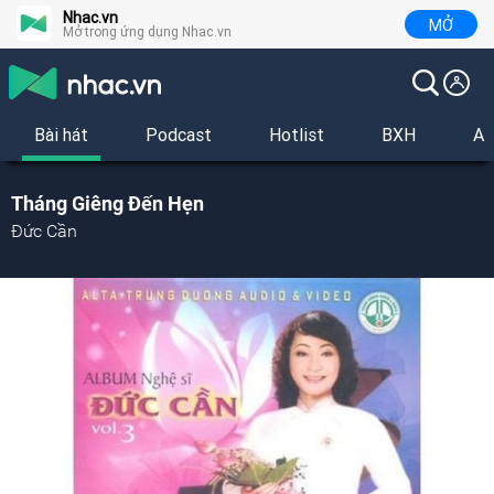
Nhac.vn
MỞ
Mở trong ứng dụng Nhac.vn
Bài hát
Podcast
Hotlist
BXH
Al
Tháng Giêng Đến Hẹn
Đức Cần