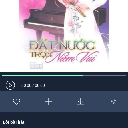
00:00
/
00:00
Lời bài hát