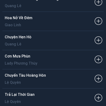
Tình không thương xin đừng lụy vương.
Quang Lê
Hoa Nở Về Đêm
Giao Linh
Chuyện Hẹn Hò
Quang Lê
Cơn Mưa Phùn
Lady Phương Thùy
Chuyến Tàu Hoàng Hôn
Lệ Quyên
Trả Lại Thời Gian
Lệ Quyên