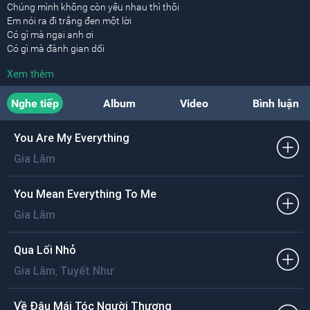
Chúng mình không còn yêu nhau thì thôi
Em nói ra đi trắng đen một lời
Có gì mà ngại anh ơi
Có gì mà đành gian dối
Anh không hề kết tội em đâu.
Xem thêm
Duyên tình không vẹn gieo neo làm chi
Nghe tiếp
Album
Video
Bình luận
Anh cũng như em sướng vui được gì
Chẳng thà đường tình đôi nơi
Em về trọn tình duyên mới
You Are My Everything
Còn anh đi cưới vợ là xong.
Gia Lâm
ĐK:
Duyên kiếp đôi ta từ đây thôi bẽ bàng
You Mean Everything To Me
Kỷ niệm chôn kín trong tim
Gia Lâm
Đời sẽ đổi thay và tình yêu xoá mờ
Bận lòng chi mối duyên hờ.
Qua Lối Nhỏ
Duyên tình không vẹn xa nhau là hơn
,
Gia Lâm
Tuyết Như
Gian díu chi thêm đớn đau tủi hờn
Có gì mà ngại anh ơi
Chẳng còn gì mà suy tính
Về Đâu Mái Tóc Người Thương