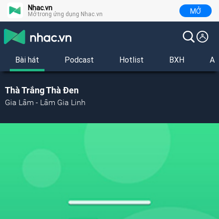
Nhac.vn
MỞ
Mở trong ứng dụng Nhac.vn
Bài hát
Podcast
Hotlist
BXH
Al
Thà Trắng Thà Đen
Gia Lâm - Lâm Gia Linh