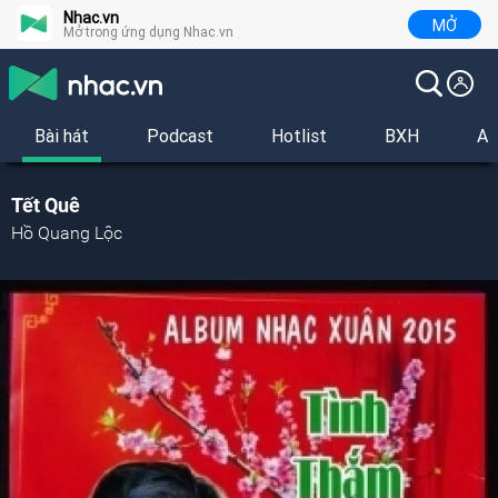
Nhac.vn
MỞ
Mở trong ứng dụng Nhac.vn
Bài hát
Podcast
Hotlist
BXH
Al
Tết Quê
Hồ Quang Lộc