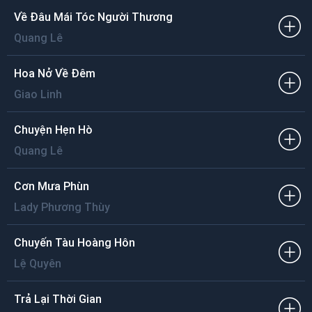
Chúc cho một năm mới anh khang
Gia đình yên vui thịnh vượng phát tài.
Về Đâu Mái Tóc Người Thương
Quang Lê
Hoa Nở Về Đêm
Giao Linh
Chuyện Hẹn Hò
Quang Lê
Cơn Mưa Phùn
Lady Phương Thùy
Chuyến Tàu Hoàng Hôn
Lệ Quyên
Trả Lại Thời Gian