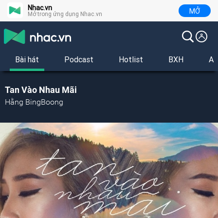
Nhac.vn
MỞ
Mở trong ứng dụng Nhac.vn
Bài hát
Podcast
Hotlist
BXH
Al
Tan Vào Nhau Mãi
Hằng BingBoong