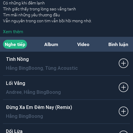
Có những khi đêm lạnh
Tỉnh giấc thấy trong lòng sao vắng tanh
Tìm mãi những yêu thương đầu
Vẫn nguyên trong con tim vẫn bồi hồi mong nhớ.
Xem thêm
Một ngày bình thường thôi
Ngày dài vẫn lặng trôi
Nghe tiếp
Album
Video
Bình luận
Đợi chờ một làn môi
Yêu là thương là xa là đau nhói.
Tình Nồng
Ngọt ngào rồi nhạt phai
,
Hằng BingBoong
Tùng Acoustic
Gần lại rồi ngày mai
Đường về chẳng còn ai
Yêu để ta sẽ không phải hối tiếc.
Lối Vắng
,
Andree
Hằng BingBoong
[ĐK:]
Rất vội vã nhìn em đi thật xa
Còn đó mong manh giữa mây trời
Đừng Xa Em Đêm Nay (Remix)
Một mình ai cùng giấc mơ
Hằng BingBoong
Muốn tìm thấy và chìm trong vòng tay
Dù đời chỉ còn lại một giây
Để ai gần em có em.
Dối Lừa