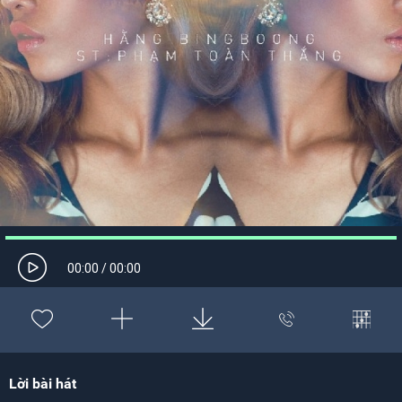
00:00
/
00:00
Lời bài hát