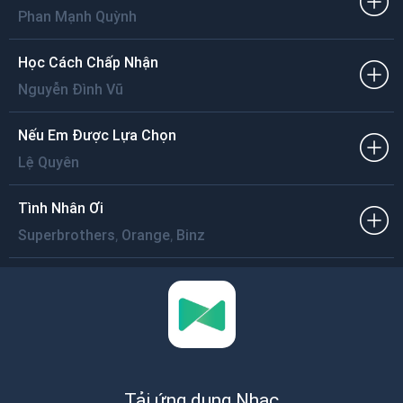
Phan Mạnh Quỳnh
Học Cách Chấp Nhận
Nguyễn Đình Vũ
Nếu Em Được Lựa Chọn
Lệ Quyên
Tình Nhân Ơi
,
,
Superbrothers
Orange
Binz
Tải ứng dụng Nhạc