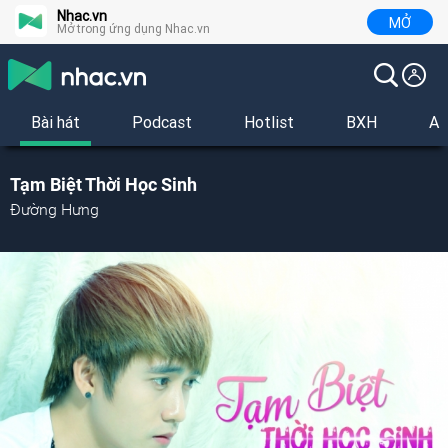
Nhac.vn
MỞ
Mở trong ứng dụng Nhac.vn
Bài hát
Podcast
Hotlist
BXH
Al
Tạm Biệt Thời Học Sinh
Đường Hưng