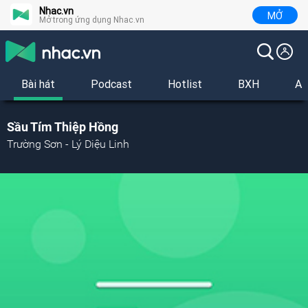
Nhac.vn
MỞ
Mở trong ứng dụng Nhac.vn
Bài hát
Podcast
Hotlist
BXH
Al
Sầu Tím Thiệp Hồng
Trường Sơn - Lý Diệu Linh