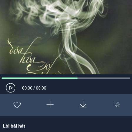
00:00
/
00:00
Lời bài hát