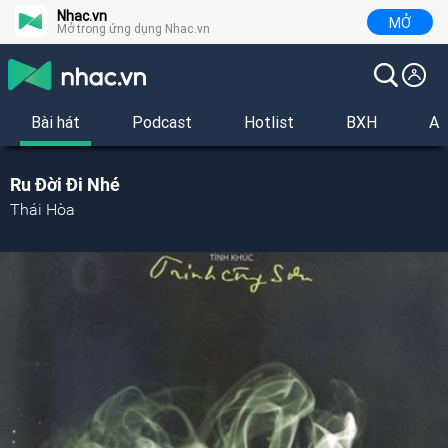
Nhac.vn
MỞ
Mở trong ứng dụng Nhac.vn
Bài hát
Podcast
Hotlist
BXH
Al
Ru Đời Đi Nhé
Thái Hòa