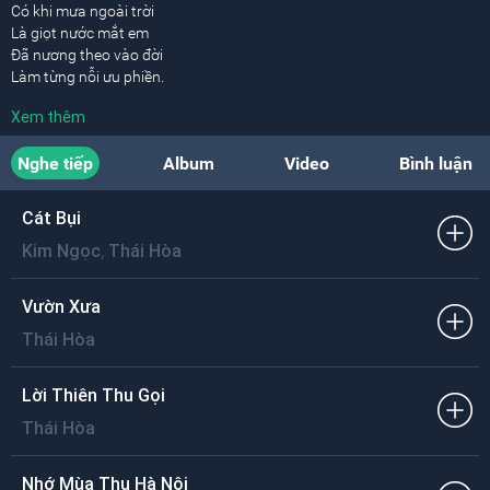
Có khi mưa ngoài trời
Là giọt nước mắt em
Đã nương theo vào đời
Làm từng nỗi ưu phiền.
Xem thêm
Ngoài phố mùa đông
Đôi môi em là đốm lửa hồng.
Nghe tiếp
Album
Video
Bình luận
[ĐK:]
Ru đời đi nhé
Cát Bụi
Cho ta nương nhờ lúc thở than
,
Kim Ngọc
Thái Hòa
Chân đi nằng nặng
Hoang mang ta nghe tịch lặng
Rơi nhanh dưới khe im lìm.
Vườn Xưa
Thái Hòa
Ru đời đi nhé
Ôi môi ngon này giữa trần gian
Ru từng chiếc bóng
Lời Thiên Thu Gọi
Lênh đênh vào giấc ngủ ngon
Thái Hòa
Cho tôi tay gối mong manh
Cho tôi ôm lấy vai thon.
Nhớ Mùa Thu Hà Nội