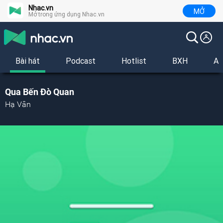
Nhac.vn
MỞ
Mở trong ứng dụng Nhac.vn
Bài hát
Podcast
Hotlist
BXH
Al
Qua Bến Đò Quan
Hạ Vân