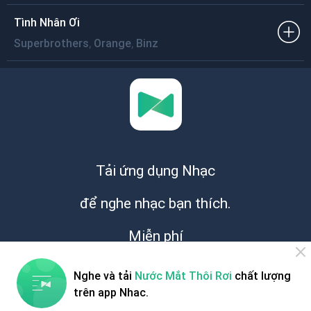
Tình Nhân Ơi
,
,
Superbrothers
Orange
Binz
Tải ứng dụng Nhạc
để nghe nhạc bạn thích.
Miễn phí
Nghe và tải
Nước Mắt Thôi Rơi
chất lượng
trên app Nhac.