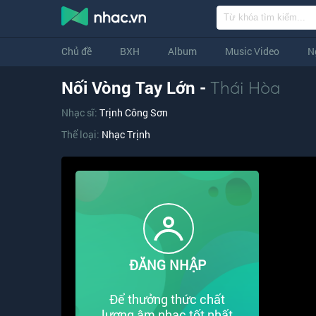
Chủ đề
BXH
Album
Music Video
N
Nối Vòng Tay Lớn -
Thái Hòa
Nhạc sĩ:
Trịnh Công Sơn
Thể loại:
Nhạc Trịnh
ĐĂNG NHẬP
Để thưởng thức chất
lượng âm nhạc tốt nhất