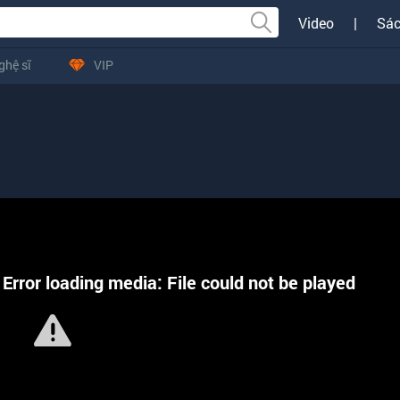
Video
|
Sác
ghệ sĩ
VIP
Error loading media: File could not be played