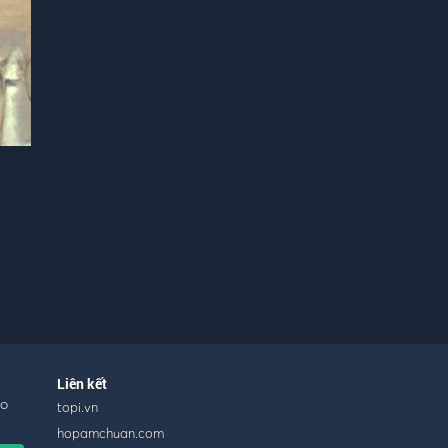
Liên kết
ho
topi.vn
hopamchuan.com