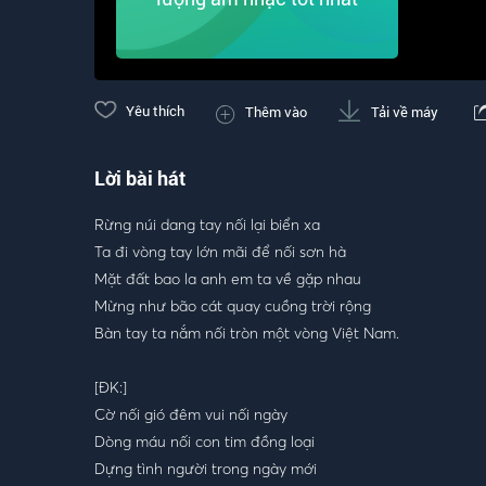
Yêu thích
Thêm vào
Tải về máy
Lời bài hát
Rừng núi dang tay nối lại biển xa
Ta đi vòng tay lớn mãi để nối sơn hà
Mặt đất bao la anh em ta về gặp nhau
Mừng như bão cát quay cuồng trời rộng
Bàn tay ta nắm nối tròn một vòng Việt Nam.
[ĐK:]
Cờ nối gió đêm vui nối ngày
Dòng máu nối con tim đồng loại
Dựng tình người trong ngày mới