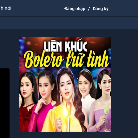
h nói
Đăng nhập
/
Đăng ký