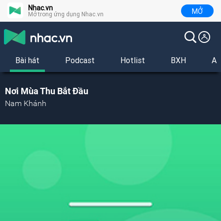
Nhac.vn
MỞ
Mở trong ứng dụng Nhac.vn
Bài hát
Podcast
Hotlist
BXH
Al
Nơi Mùa Thu Bắt Đầu
Nam Khánh