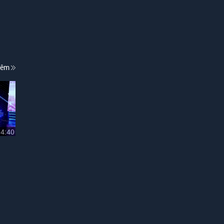
hêm
04:40