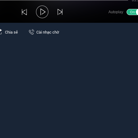
03:
Autoplay
Chia sẻ
Cài nhạc chờ