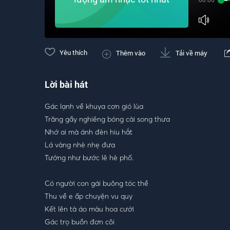
00:00
Yêu thích
Thêm vào
Tải về máy
Lời bài hát
Gác lạnh về khuya cơn gió lùa
Trăng gầy nghiêng bóng cài song thưa
Nhớ ai mà ánh đèn hiu hắt
Lá vàng nhè nhẹ đưa
Tưởng như bước lê hè phố.
Có người con gái buông tóc thề
Thu về e ấp chuyện vu quy
Kết lên tà áo màu hoa cưới
Gác trọ buồn đơn côi