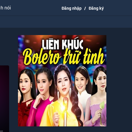
h nói
Đăng nhập
/
Đăng ký