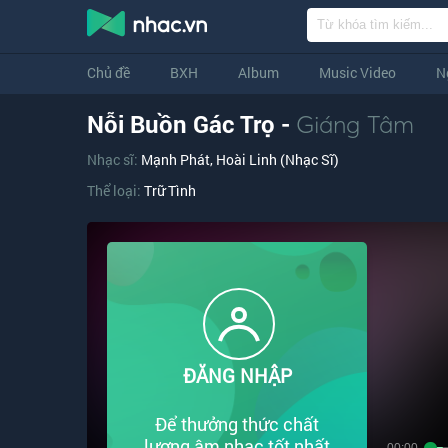
Chủ đề
BXH
Album
Music Video
N
Nỗi Buồn Gác Trọ -
Giáng Tâm
Nhạc sĩ:
Mạnh Phát
,
Hoài Linh (Nhạc Sĩ)
Thể loại:
Trữ Tình
ĐĂNG NHẬP
Để thưởng thức chất
lượng âm nhạc tốt nhất