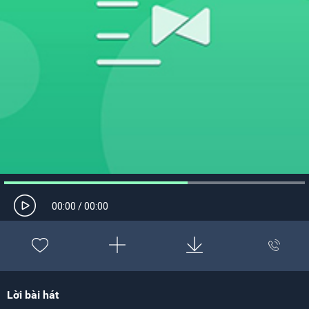
00:00
/
00:00
Lời bài hát