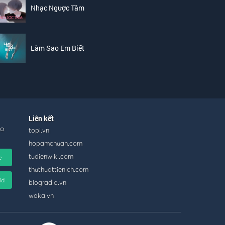
Nhạc Ngược Tâm
Làm Sao Em Biết
Liên kết
ho
topi.vn
hopamchuan.com
tudienwiki.com
e
thuthuattienich.com
id
blogradio.vn
waka.vn