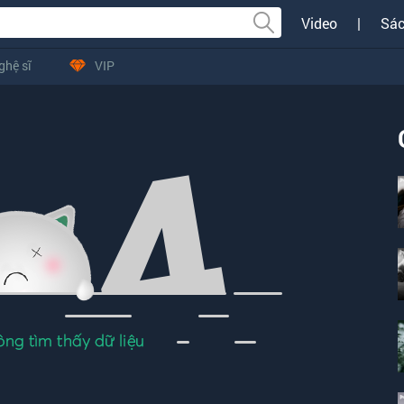
Video
|
Sác
ghệ sĩ
VIP