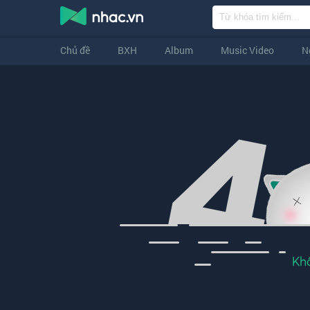
Chủ đề
BXH
Album
Music Video
N