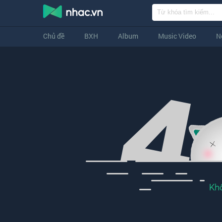
Chủ đề
BXH
Album
Music Video
N