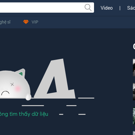
Video
|
Sác
ghệ sĩ
VIP