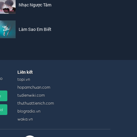
Nhạc Ngược Tâm
Làm Sao Em Biết
Liên kết
ho
topi.vn
hopamchuan.com
tudienwiki.com
e
thuthuattienich.com
id
blogradio.vn
waka.vn