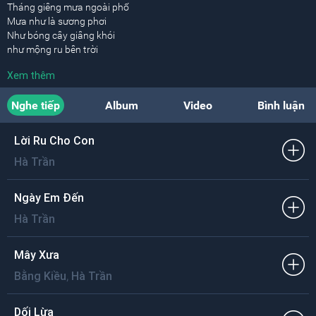
Tháng giêng mưa ngoài phố
Mưa như là sương phơi
Như bóng cây giâng khói
như mộng ru bên trời
tháng giêng ngày mỏng quá
Xem thêm
nỗi buồn nghe cũ rồi
thà bên kia tờ lịch nỗi niềm mưa xót rơi
Nghe tiếp
Album
Video
Bình luận
tháng giêng mưa trên tóc
những người đi lễ chùa
theo giọt mưa cầu phúc tiếng chuông từ bi ai
Lời Ru Cho Con
tháng giêng mưa dưới bến
Hà Trần
mộng mơ cô lái đò
mắt em đưa lúng liếng trói tôi bằng vu vơ
Ngày Em Đến
Hà Trần
Mây Xưa
,
Bằng Kiều
Hà Trần
Dối Lừa