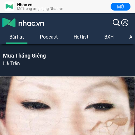
Nhac.vn
MỞ
Mở trong ứng dụng Nhac.vn
Bài hát
Podcast
Hotlist
BXH
Al
Mưa Tháng Giêng
Hà Trần