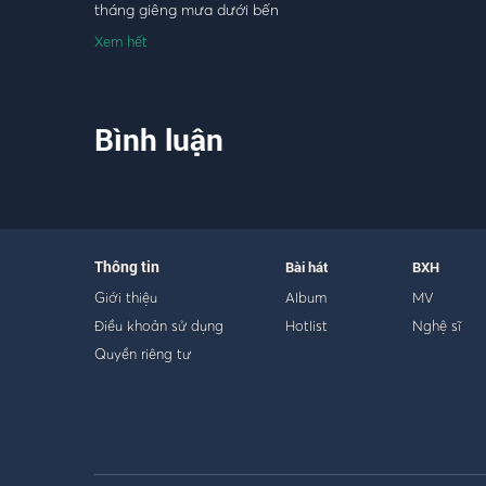
tháng giêng mưa dưới bến
mộng mơ cô lái đò
Xem hết
mắt em đưa lúng liếng trói tôi bằng vu vơ
Bình luận
Thông tin
Bài hát
BXH
Giới thiệu
Album
MV
Điều khoản sử dụng
Hotlist
Nghệ sĩ
Quyền riêng tư