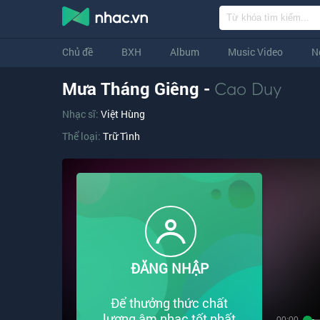
Chủ đề
BXH
Album
Music Video
N
Mưa Tháng Giêng -
Cao Duy
Nhạc sĩ:
Việt Hùng
Thể loại:
Trữ Tình
ĐĂNG NHẬP
Để thưởng thức chất
lượng âm nhạc tốt nhất