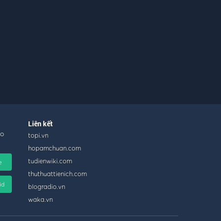
Liên kết
ho
topi.vn
hopamchuan.com
tudienwiki.com
e
thuthuattienich.com
id
blogradio.vn
waka.vn