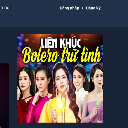
h nói
Đăng nhập
/
Đăng ký