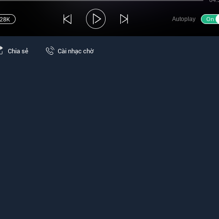
04:
Autoplay
Chia sẻ
Cài nhạc chờ