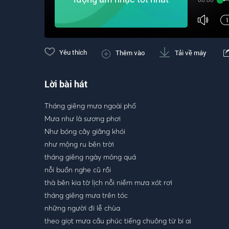
00:00
Yêu thích
Thêm vào
Tải về máy
Lời bài hát
Tháng giêng mưa ngoài phố
Mưa như là sương phơi
Như bóng cây giâng khói
như mộng ru bên trời
tháng giêng ngày mỏng quá
nỗi buồn nghe cũ rồi
thà bên kia tờ lịch nỗi niềm mưa xót rơi
tháng giêng mưa trên tóc
những người đi lễ chùa
theo giọt mưa cầu phúc tiếng chuông từ bi ai