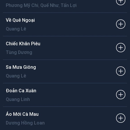
,
,
Hẹn mùa tới lúa trĩu hạt trên đồng xa
Phương Mỹ Chi
Quế Như
Tấn Lợi
Dòng Cửu Long chứng minh cho duyên tình ta.
Về Quê Ngoại
Quang Lê
Chiếc Khăn Piêu
Tùng Dương
Sa Mưa Giông
Quang Lê
Đoản Ca Xuân
Quang Linh
Áo Mới Cà Mau
Dương Hồng Loan