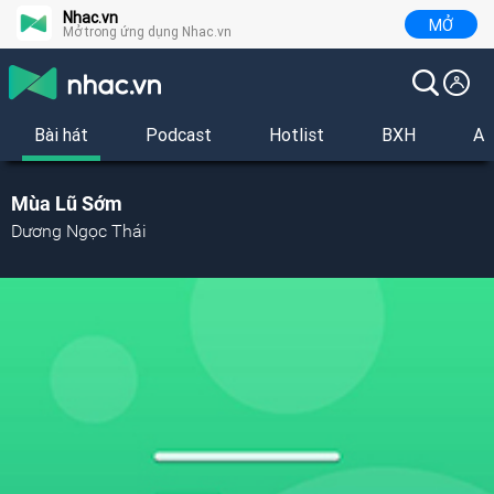
Nhac.vn
MỞ
Mở trong ứng dụng Nhac.vn
Bài hát
Podcast
Hotlist
BXH
Al
Mùa Lũ Sớm
Dương Ngọc Thái