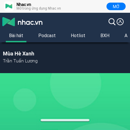
Nhac.vn
MỞ
Mở trong ứng dụng Nhac.vn
Bài hát
Podcast
Hotlist
BXH
Al
Mùa Hè Xanh
Trần Tuấn Lương