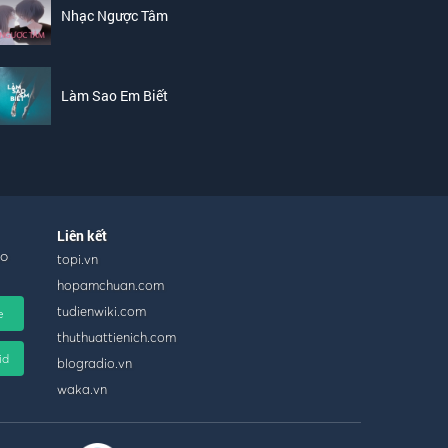
Nhạc Ngược Tâm
Làm Sao Em Biết
Liên kết
ho
topi.vn
hopamchuan.com
tudienwiki.com
e
thuthuattienich.com
id
blogradio.vn
waka.vn