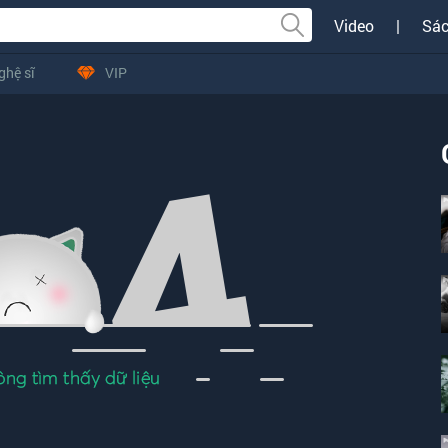
Video
|
Sác
ghệ sĩ
VIP