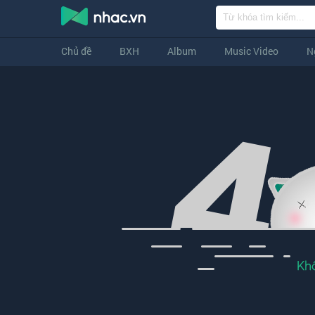
Chủ đề
BXH
Album
Music Video
N