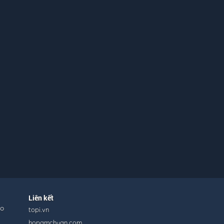
Liên kết
ho
topi.vn
hopamchuan.com