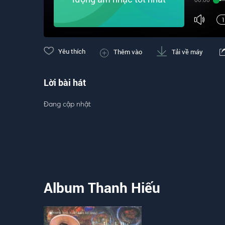
00:00
Yêu thích
Thêm vào
Tải về máy
Lời bài hát
Đang cập nhật
Album Thanh Hiếu