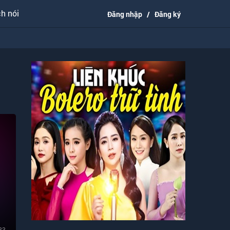
h nói
Đăng nhập
/
Đăng ký