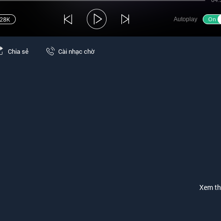
04:
Autoplay
Chia sẻ
Cài nhạc chờ
Xem t