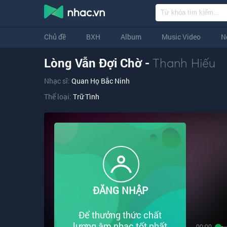
Chủ đề
BXH
Album
Music Video
N
Lòng Vẫn Đợi Chờ -
Thanh Hiếu
Nhạc sĩ:
Quan Họ Bắc Ninh
Thể loại:
Trữ Tình
ĐĂNG NHẬP
Để thưởng thức chất
lượng âm nhạc tốt nhất