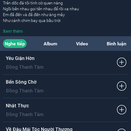
Trên dốc đá tôi tình cờ quen nàng
Ngồi bên nhau gọi tên nhau để rồi xa nhau
Em đã đến và đã đến như áng mây
Như cánh chim bay qua bầu trời
Ôi hình hài một vài giờ vui.
Xem thêm
Tôi muốn nói lên trọn lời êm đềm
Nghe tiếp
Album
Video
Bình luận
Kề tai em bằng con tim một người yêu em
Trưa nắng cháy sợ gió núi xô sóng khơi
Tan vỡ mau nên tôi nghẹn lời
Yêu Giận Hờn
Nên cuộc đời trọn phận lẻ loi.
Đồng Thanh Tâm
Em ơi, em ơi thời gian gần gũi
Nào được bao nhiêu
Bến Sông Chờ
Mà khi rời gót lòng đầy cô liêu
Đồng Thanh Tâm
Nên xa em rồi tôi nhớ em nhiều.
Em ơi, em ơi thà không gặp gỡ
Nhật Thực
Thà đừng quen nhau
Đồng Thanh Tâm
Đừng cho hình bóng, đừng nhình nhau lâu
Tôi không ôm ấp kỷ niệm đớn đau.
Về Đâu Mái Tóc Người Thương