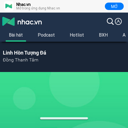
Nhac.vn
MỞ
Mở trong ứng dụng Nhac.vn
Bài hát
Podcast
Hotlist
BXH
Al
Linh Hồn Tượng Đá
Đồng Thanh Tâm