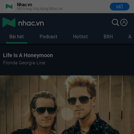
Nhac.vn
MỞ
Mở trong ứng dụng Nhac.vn
Bài hát
Podcast
Hotlist
BXH
Al
Life Is A Honeymoon
Florida Georgia Line