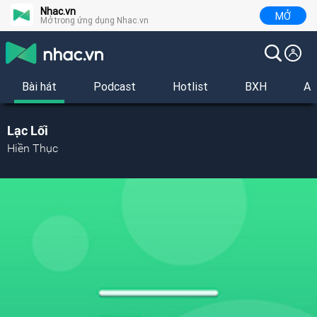
Nhac.vn
MỞ
Mở trong ứng dụng Nhac.vn
Bài hát
Podcast
Hotlist
BXH
Al
Lạc Lối
Hiền Thục