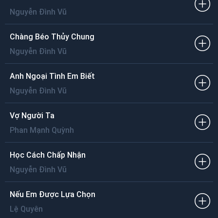
Ai đang miên man trong cơn phù du
Ai đang quanh co trong đêm vực sâu
Nguyễn Đình Vũ
Xa cơn mơ này xin mau quay về
Từng tháng năm lạc lối.
Chàng Béo Thủy Chung
Nguyễn Đình Vũ
Anh Ngoại Tình Em Biết
Nguyễn Đình Vũ
Vợ Người Ta
Phan Mạnh Quỳnh
Học Cách Chấp Nhận
Nguyễn Đình Vũ
Nếu Em Được Lựa Chọn
Lệ Quyên