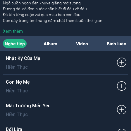
Ngõ buồn ngọn đèn khuya giăng mờ sương
Đường dài cô đơn bước chân biết đi đâu về đâu
Đã tàn từng cuộc vui qua mau bao cơn đau
Còn đầy trong tim tháng năm chất thêm buồn thời gian.
Xem thêm
Muốn đi tìm tình người mà rồi không thấy đâu
Con tim nhỏ nhoi trong bão tố
Nghe tiếp
Album
Video
Bình luận
Gãy đôi cánh xa bầy lạc lối.
[ĐK:]
Nhật Ký Của Mẹ
Lạc loài trong bóng tối đời như cuốn trôi
Hiền Thục
Đôi mắt ta đang mờ theo cùng bao bóng đêm cuộn tàn
Từng ngày trong bóng tối tìm đâu lối đi
Một khi sắc hương kia vụt bay
Con Nợ Mẹ
Ta có chi trong tay ai đưa ta ra chốn này.
Hiền Thục
[Bridge:]
Ta như con chim không phương trời bay
Mái Trường Mến Yêu
Ta nghe con tim trong ta cuồng quay
Hiền Thục
Đôi vai hao gầy đôi chân xa lầy
Cây úa đang gục chết.
Dối Lừa