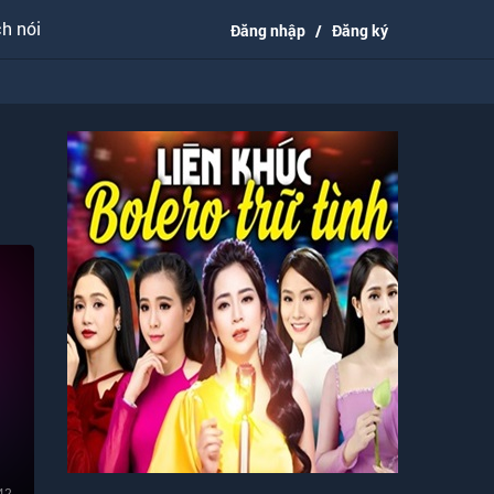
h nói
Đăng nhập
/
Đăng ký