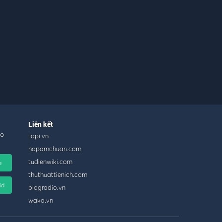
Liên kết
ho
topi.vn
hopamchuan.com
tudienwiki.com
e
thuthuattienich.com
id
blogradio.vn
waka.vn