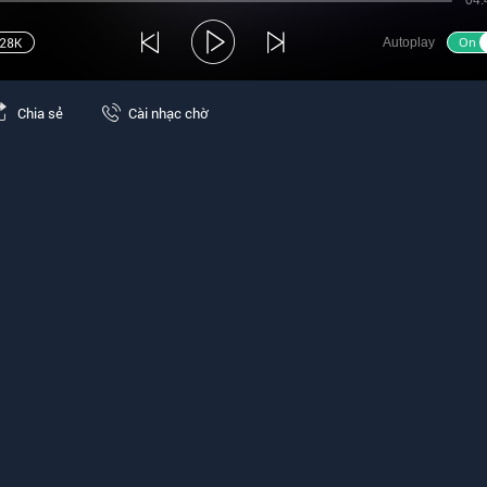
04:
Autoplay
Chia sẻ
Cài nhạc chờ