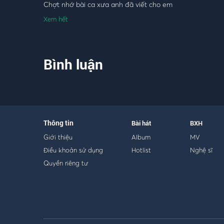
Chợt nhớ bài ca xưa anh đã viết cho em
Đêm dìu cơn mơ, bên yêu thương còn chờ
Xem hết
Hát cho cuộc tình hay ru đời mình quạnh hiu
Giờ còn đây thương hay nhớ
Vẫn nghe đêm về gom góp chiêm bao ngày nào
Bình luận
Tình còn mộng mơ, trăng sao còn chờ
Thì đời còn vương một khúc ca xưa lỡ làng
Thông tin
Bài hát
BXH
Giới thiệu
Album
MV
Điều khoản sử dụng
Hotlist
Nghệ sĩ
Quyền riêng tư