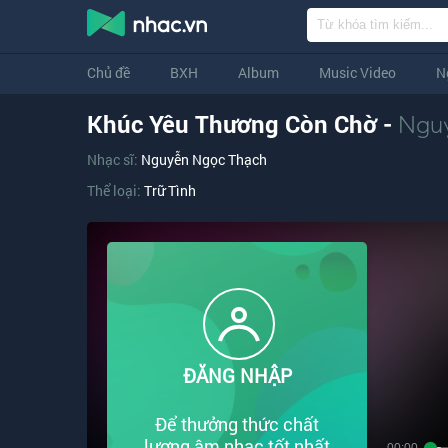
Chủ đề
BXH
Album
Music Video
N
Khúc Yêu Thương Còn Chờ -
Ngu
Nhạc sĩ:
Nguyễn Ngọc Thạch
Thể loại:
Trữ Tình
ĐĂNG NHẬP
Để thưởng thức chất
lượng âm nhạc tốt nhất