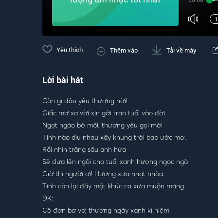
00:00
Yêu thích
Thêm vào
Tải về máy
Lời bài hát
Còn gì đâu yêu thương hỡi!
Giấc mơ xa vời xin gởi trao tuổi vào đời.
Ngọt ngào bờ môi, thương yêu gọi mời
Tình nào dìu nhau xây khung trời bao ước mơ.
Rồi nhìn trăng sầu anh hứa
Sẽ đưa lên ngôi cho tuổi xanh hương ngọc ngà
Giờ thì người ơi! Hương xưa nhạt nhòa.
Tình còn lại đây một khúc ca xưa muộn màng..
ĐK:
Cô đơn bơ vơ, thương ngày xanh kỉ niệm