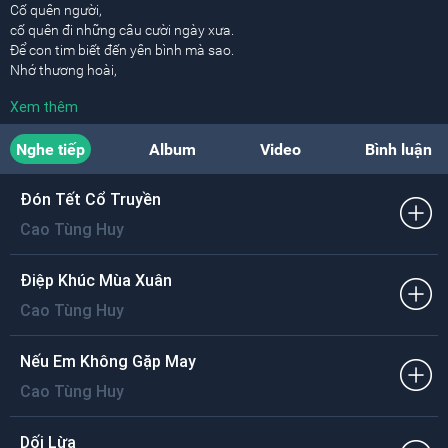
Cố quên người,
cố quên đi những câu cười ngày xưa.
Để con tim biết đến yên bình mà sao.
Nhớ thương hoài,
tháng năm vui sống bên người tình yêu.
Xem thêm
Vì anh yêu quá đấy không thể nào quên.
Có nhớ hãy mau quay về chốn cũ,
Nghe tiếp
Album
Video
Bình luận
có anh đang chờ em thôi,
trái tim anh vẹn nguyên giấc mơ.
Vẫn thấy trái tim anh còn đắm đuối,
Đón Tết Cổ Truyền
tháng năm qua nhiều tiếc nuối,
Cao Tùng Huy
những phút giây cùng nhau đắm say.
Từng ngày vẫn mãi đợi chờ.
Lạnh lùng mình anh trong đêm ngẩn ngơ.
Điệp Khúc Mùa Xuân
Cô đơn con tim mệt nhoài,
Cao Tùng Huy
Cố dấu nước mắt muộn phiền,
tìm nơi đâu niềm vui có nhau.
Nhìn từng chiếc lá rụng đầy,
Nếu Em Không Gặp May
lạnh lùng mùa đông bơ vơ vòng tay.
Cao Tùng Huy
Đôi khi ta mong rằng mình,
cố gắng dứt khoát cuộc tình,
mà tại sao không thể quên được?
Dối Lừa