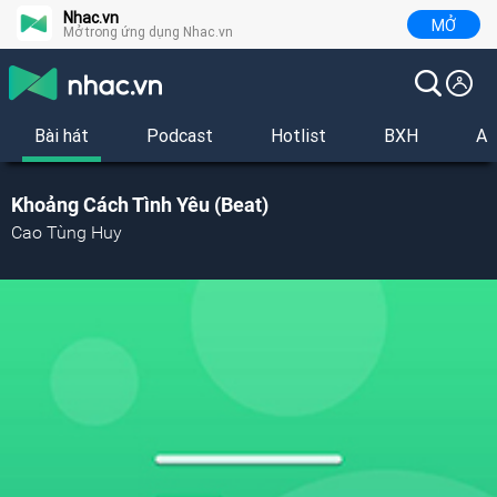
Nhac.vn
MỞ
Mở trong ứng dụng Nhac.vn
Bài hát
Podcast
Hotlist
BXH
Al
Khoảng Cách Tình Yêu (Beat)
Cao Tùng Huy