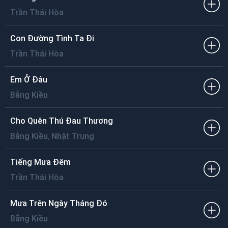
Trần Thái Hòa
Con Ðường Tình Ta Ði
Trần Thái Hòa
Em Ở Ðâu
Bằng Kiều
Cho Quên Thú Ðau Thương
,
Bằng Kiều
Nhật Trung
Tiếng Mưa Ðêm
Trần Thái Hòa
Mưa Trên Ngày Tháng Ðó
Bằng Kiều