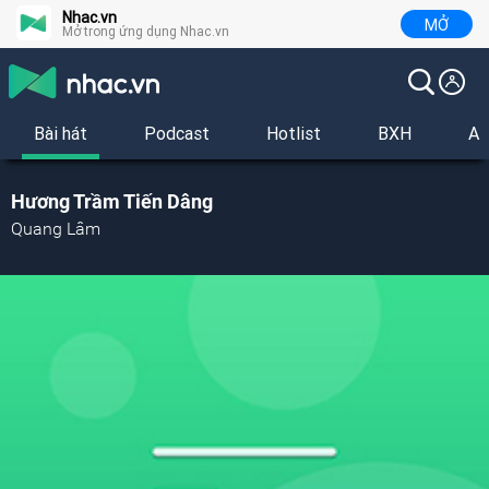
Nhac.vn
MỞ
Mở trong ứng dụng Nhac.vn
Bài hát
Podcast
Hotlist
BXH
Al
Hương Trầm Tiến Dâng
Quang Lâm