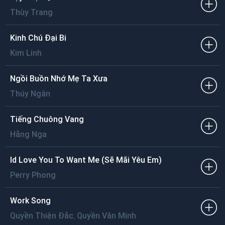
Thùy Trang
Kinh Chú Đại Bi
Kim Linh
Ngồi Buồn Nhớ Mẹ Ta Xưa
Thúy Ngân
Tiếng Chuông Vang
Hằng Nga
Id Love You To Want Me (Sẽ Mãi Yêu Em)
Perry Phong
Work Song
,
Quyền Thiện Đắc
Quyền Văn Minh