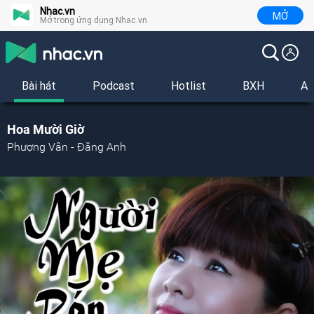
Nhac.vn
MỞ
Mở trong ứng dụng Nhac.vn
Bài hát
Podcast
Hotlist
BXH
Al
Hoa Mười Giờ
Phượng Vân - Đăng Anh