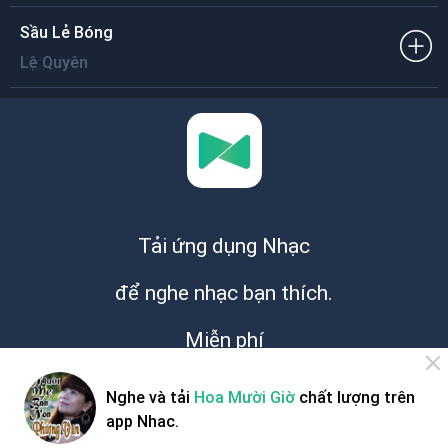
Bên anh màu áo tím
Sầu Lẻ Bóng
Em nghe quá chua cay
Em thương phận con gái
Lệ Quyên
Như hoa mười giờ nở
Chỉ đẹp giây phút ban đầu.
Tải ứng dụng Nhạc
để nghe nhạc bạn thích.
Miễn phí
Nghe và tải
Hoa Mười Giờ
chất lượng trên
app Nhac.