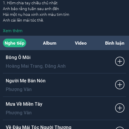
1. Hôm chia tay chiều chủ nhật
Anh bảo rằng tuần sau anh đến
Hái một nụ hoa xinh xinh màu tim tím
Anh cài lên mái tóc thề.
Xem thêm
Rồi hẹn tuần sau
Khi hoa mười giờ nở
Nghe tiếp
Album
Video
Bình luận
Anh sẽ đến thăm em
Em trông chờ từng phút
Bao đêm rồi không ngủ
Bông Ô Môi
Mong đến ngày được gặp anh.
,
Hoàng Mai Trang
Đăng Anh
Bao trông mong chiều chủ nhật
Đã đến rồi trời sao không nắng
Người Mẹ Bán Nón
Chỉ sợ trời mưa cho anh ngại không tới
Phượng Vân
Để mình em đếm thương dài.
Ngập ngừng thật lâu
Mưa Về Miền Tây
Khi em chọn áo tím
Phượng Vân
Xưa anh nói anh yêu
Em xin mẹ ra phố
Mẹ vui cười khẽ nói
Về Đâu Mái Tóc Người Thương