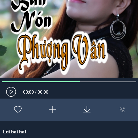
00:00
/
00:00
Lời bài hát