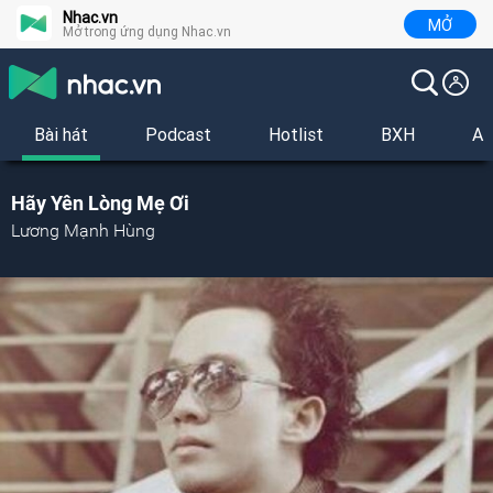
Nhac.vn
MỞ
Mở trong ứng dụng Nhac.vn
Bài hát
Podcast
Hotlist
BXH
Al
Hãy Yên Lòng Mẹ Ơi
Lương Mạnh Hùng