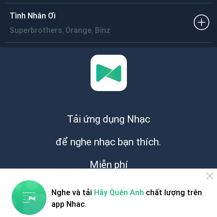
Tình Nhân Ơi
,
,
Superbrothers
Orange
Binz
Tải ứng dụng Nhạc
để nghe nhạc bạn thích.
Miễn phí
Nghe và tải
Hãy Quên Anh
chất lượng trên
app Nhac.