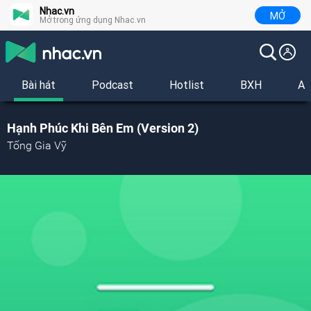
Nhac.vn
MỞ
Mở trong ứng dụng Nhac.vn
Bài hát
Podcast
Hotlist
BXH
Al
Hạnh Phúc Khi Bên Em (Version 2)
Tống Gia Vỹ