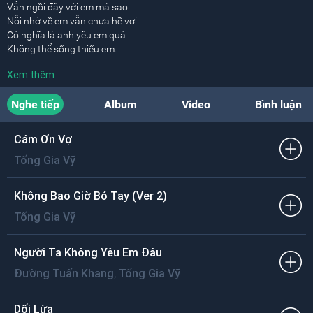
Vẫn ngồi đây với em mà sao
Nỗi nhớ về em vẫn chưa hề vơi
Có nghĩa là anh yêu em quá
Không thể sống thiếu em.
Xem thêm
Hãy gần bên với anh người ơi
Cho những niềm vui đến bên đời thôi
Nghe tiếp
Album
Video
Bình luận
Cho em được nằm trong hơi ấm
Đôi vòng tay của anh.
Cám Ơn Vợ
Từng giây phút có nhau
Tống Gia Vỹ
Anh và em cùng giữ trong đời
Ngày tháng qua mình bên nhau thật hạnh phúc.
Không Bao Giờ Bó Tay (Ver 2)
[ĐK:]
Tống Gia Vỹ
Ngàn sao lung linh sáng trên bầu trời
Anh yêu em phút giây tuyệt vời
Được gần em từng nỗi nhớ tan vào nụ hôn
Người Ta Không Yêu Em Đâu
Trong ấm êm.
,
Đường Tuấn Khang
Tống Gia Vỹ
Gần hơn bên anh nữa đi người tình
Cho yêu thương hóa muôn nụ hồng
Dối Lừa