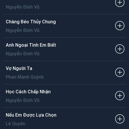
Mình gần nhau
Niềm hạnh phúc dâng tràn trong tim
Nguyễn Đình Vũ
Đêm bình yên.
Chàng Béo Thủy Chung
Nguyễn Đình Vũ
Anh Ngoại Tình Em Biết
Nguyễn Đình Vũ
Vợ Người Ta
Phan Mạnh Quỳnh
Học Cách Chấp Nhận
Nguyễn Đình Vũ
Nếu Em Được Lựa Chọn
Lệ Quyên