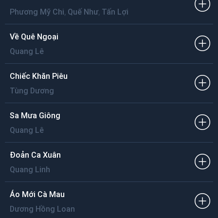
,
,
Phương Mỹ Chi
Quế Như
Tấn Lợi
Về Quê Ngoại
Quang Lê
Chiếc Khăn Piêu
Tùng Dương
Sa Mưa Giông
Quang Lê
Đoản Ca Xuân
Quang Linh
Áo Mới Cà Mau
Dương Hồng Loan