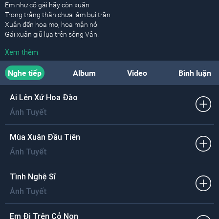
Em như cô gái hãy còn xuân
Trong trắng thân chưa lấm bụi trần
Xuân đến hoa mơ, hoa mận nở
Gái xuân giũ lụa trên sông Vân.
Xem thêm
Xuân đi, xuân đến, hãy còn xuân
Cô gái trông xuân đến bao lần
Nghe tiếp
Album
Video
Bình luận
Xuân đến hoa mơ, hoa mận nở
Gái xuân giũ lụa trên sông Vân.
Ai Lên Xứ Hoa Đào
[ĐK:]
Ánh Tuyết
Lòng xuân lơ đãng, má xuân hồng
Cô gái xuân mơ chuyện vợ chồng
Đôi tám xuân đi trên mái tóc
Mùa Xuân Đầu Tiên
Đêm xuân cô ngủ có buồn không?
Ánh Tuyết
Em như cô gái hãy còn xuân
Trong trắng thân chưa lấm bụi trần
Tình Nghệ Sĩ
Xuân đến hoa mơ, hoa mận nở
Ánh Tuyết
Gái xuân giũ lụa trên sông Vân.
Em Đi Trên Cỏ Non