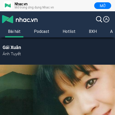
Nhac.vn
MỞ
Mở trong ứng dụng Nhac.vn
Bài hát
Podcast
Hotlist
BXH
Al
Gái Xuân
Ánh Tuyết